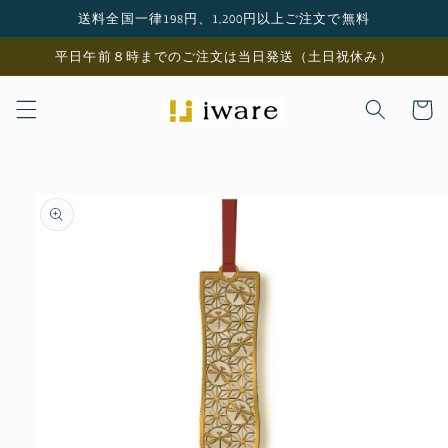
コンテ
送料全国一律198円、1,200円以上ご注文で無料
ンツに
進む
平日午前８時までのご注文は当日発送（土日祝休み）
カ
ー
ト
商品情
報にス
キップ