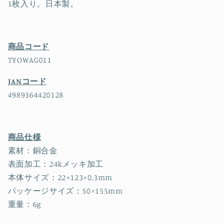
1枚入り。日本製。
数
数
量
量
を
を
減
増
商品コード
ら
や
TYOWAG011
す
す
JANコード
4989364420128
商品仕様
素材：銅合金
表面加工：24kメッキ加工
本体サイズ：22×123×0.3mm
パッケージサイズ：50×155mm
重量：6g