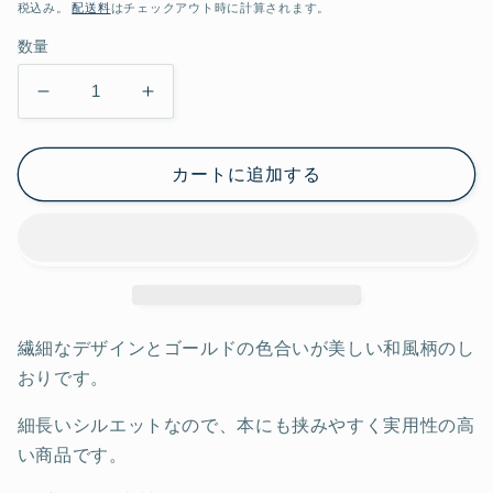
常
税込み。
配送料
はチェックアウト時に計算されます。
価
数量
格
和
和
ブ
ブ
ッ
ッ
カートに追加する
ク
ク
マ
マ
ー
ー
ク
ク
麻
麻
の
の
繊細なデザインとゴールドの色合いが美しい和風柄のし
葉
葉
おりです。
と
と
ん
ん
細長いシルエットなので、本にも挟みやすく実用性の高
ぼ
ぼ
い商品です。
の
の