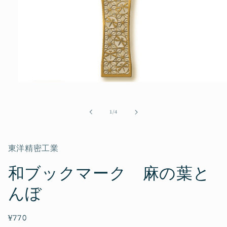
モ
ー
ダ
の
1
/
4
ル
で
メ
デ
東洋精密工業
ィ
ア
和ブックマーク 麻の葉と
(1)
を
開
んぼ
く
通
¥770